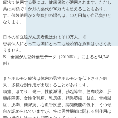
療法で使用する薬には、健康保険が適用されます。ただし
薬は高額で１か月の薬代が30万円を超えることもありま
す。保険適用が３割負担の場合は、10万円超が自己負担と
なります。
日本の前立腺がん患者数はおよそ10万人。※
患者個人にとっても国にとっても経済的な負担は小さくあ
りません。
※「全国がん登録罹患データ（2019年）」によると94,748
例）
またホルモン療法は体内の男性ホルモンを低下させた結
果、多様な副作用が出現することがあります。
頭痛、ほてり、発汗、性欲減退、勃起障害、筋肉現象、肝
機能障害、女性化乳房、乳房痛、精巣萎縮、貧血、骨粗鬆
症、肥満、糖尿病、心血管疾患、認知機能の低下、うつ傾
向が認められていますが、特に男性機能に関わる副作用は
若い男性には大きな問題となっています。