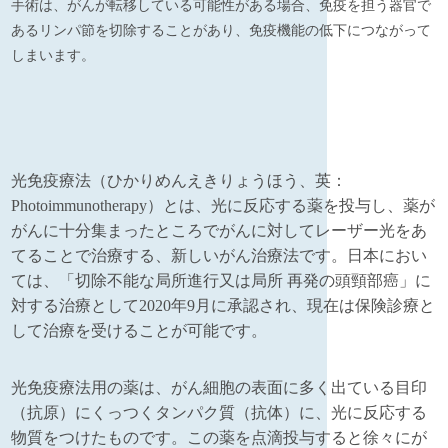
手術は、がんが転移している可能性がある場合、免疫を担う器官で
あるリンパ節を切除することがあり、免疫機能の低下につながって
しまいます。
光免疫療法（ひかりめんえきりょうほう、英：
Photoimmunotherapy）とは、光に反応する薬を投与し、薬が
がんに十分集まったところでがんに対してレーザー光をあ
てることで治療する、新しいがん治療法です。日本におい
ては、「切除不能な局所進行又は局所 再発の頭頸部癌」に
対する治療として2020年9月に承認され、現在は保険診療と
して治療を受けることが可能です。
光免疫療法用の薬は、がん細胞の表面に多く出ている目印
（抗原）にくっつくタンパク質（抗体）に、光に反応する
物質をつけたものです。この薬を点滴投与すると徐々にが