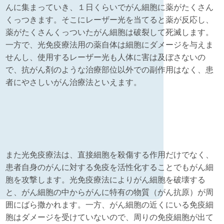
んに集まっていき、１日くらいでがん細胞に薬がたくさん
くっつきます。そこにレーザー光を当てると薬が反応し、
薬がたくさんくっついたがん細胞は破裂して死滅します。
一方で、光免疫療法用の薬自体は細胞にダメージを与えま
せんし、使用するレーザー光も人体に害は及ぼさないの
で、抗がん剤のような治療部位以外での副作用はなく、患
者にやさしいがん治療法といえます。
また光免疫療法は、直接細胞を殺傷する作用だけでなく、
患者自身のがんに対する免疫を活性化することでもがん細
胞を攻撃します。光免疫療法によりがん細胞を破壊する
と、がん細胞の中からがんに特有の物質（がん抗原）が周
囲にばら撒かれます。一方、がん細胞の近くにいる免疫細
胞はダメージを受けていないので、周りの免疫細胞が出て